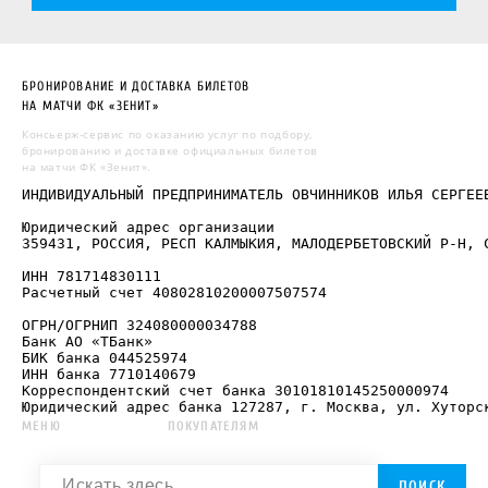
БРОНИРОВАНИЕ И ДОСТАВКА БИЛЕТОВ
НА МАТЧИ ФК «ЗЕНИТ»
Консьерж-сервис по оказанию услуг по подбору,
бронированию и доставке официальных билетов
на матчи ФК «Зенит».
ИНДИВИДУАЛЬНЫЙ ПРЕДПРИНИМАТЕЛЬ ОВЧИННИКОВ ИЛЬЯ СЕРГЕЕВ
Юридический адрес организации

359431, РОССИЯ, РЕСП КАЛМЫКИЯ, МАЛОДЕРБЕТОВСКИЙ Р-Н, С
ИНН 781714830111

Расчетный счет 40802810200007507574

ОГРН/ОГРНИП 324080000034788

Банк АО «ТБанк»

БИК банка 044525974

ИНН банка 7710140679

Корреспондентский счет банка 30101810145250000974

Юридический адрес банка 127287, г. Москва, ул. Хуторс
МЕНЮ
ПОКУПАТЕЛЯМ
ПОИСК